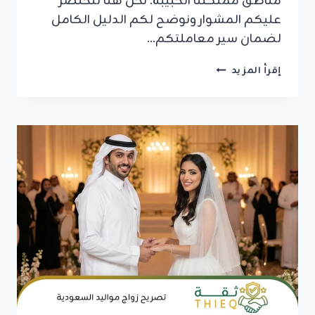
مناطق مملكتنا الحبيبة. نحن هنا لنختصر
عليكم المشوار ونوضح لكم الدليل الكامل
لضمان سير معاملتكم…
شروط
إقرأ المزيد
زواج
الأجنبي
من
سعودية
2026:
الدليل
الكامل
للإجراءات
والأوراق
المطلوبة