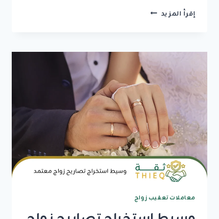
تصريح
إقرأ المزيد
زواج
مواليد
السعودية
2026:
الدليل
الشامل
للشروط
والإجراءات
معاملات تعقيب زواج