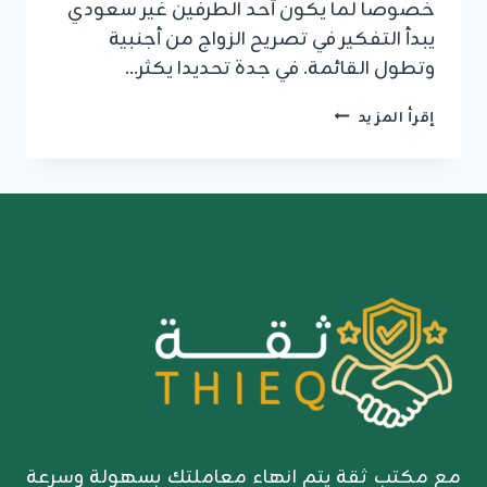
خصوصا لما يكون أحد الطرفين غير سعودي
يبدأ التفكير في تصريح الزواج من أجنبية
وتطول القائمة. في جدة تحديدا يكثر…
معقب
إقرأ المزيد
تصريح
زواج
جدة
كيف
تنهي
إجراءات
زواجك
في
أسبوع
واحد
فقط
مع مكتب ثقة يتم انهاء معاملتك بسهولة وسرعة