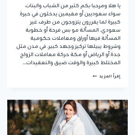
يا هلا ومرحبا بكم كثير من الشباب والبنات
سواء سعوديين أو مقيمين يدخلون في حيرة
كبيرة لما يقررون يتزوجون من طرف غير
سعودي. المسألة مو بس فرحة أو خطوبة
المسألة فيها أوراق ومعاملات حكومية
وشروط يبيلها تركيز وجهد كبير. في مدن مثل
جدة أو الرياض أو مكة حركة معاملات الزواج
المختلط كبيرة والوقت ضيق والتعقيدات…
معقب
إقرأ المزيد
تصريح
زواج
الاجانب
جدة:
إنهاء
المعاملة
في
7
ايام