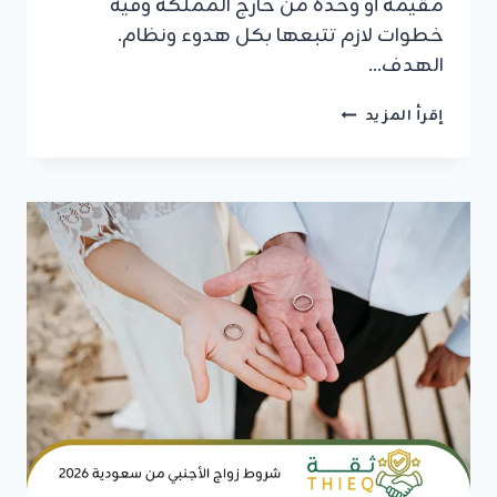
مقيمة أو وحدة من خارج المملكة وفيه
خطوات لازم تتبعها بكل هدوء ونظام.
الهدف…
نظام
إقرأ المزيد
موافقة
زواج
من
الخارج
2026:
الدليل
الكامل
للإصدار
والتوثيق
الرسمي