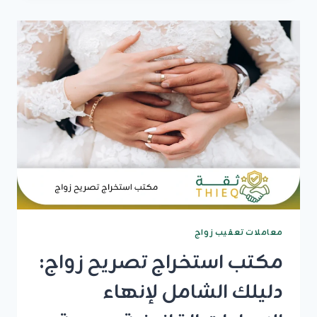
زواج:
وفر
وقتك
وجهدك
واحصل
على
تصريحك
نظاميا
معاملات تعقيب زواج
مكتب استخراج تصريح زواج:
دليلك الشامل لإنهاء