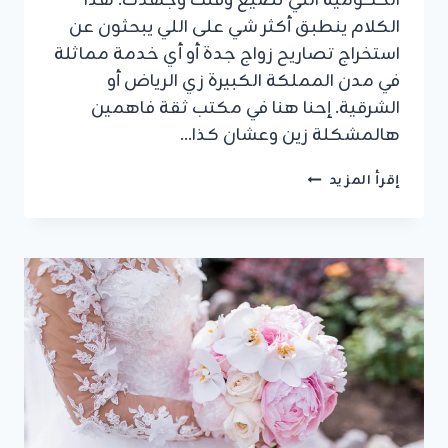
الحكومية اللي تضيع وقتك وجهدك. هذا
الكلام ينطبق أكثر شي على اللي يبحثون عن
استخراج تصاريح زواج جدة أو أي خدمة مماثلة
في مدن المملكة الكبيرة زي الرياض أو
الشرقية. إحنا هنا في مكتب ثقة فاهمين
هالمشكلة زين وعشان كذا…
استخراج
إقرأ المزيد
تصاريح
زواج
جدة:
إنجاز
سريع
قانوني
ومضمون
لجميع
معاملاتك