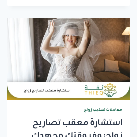
تصاريح
زواج
معتمد:
إنجاز
سريع
ومعاملات
نظامية
100%
معاملات تعقيب زواج
استشارة معقب تصاريح
زواج: وفر وقتك وجهدك