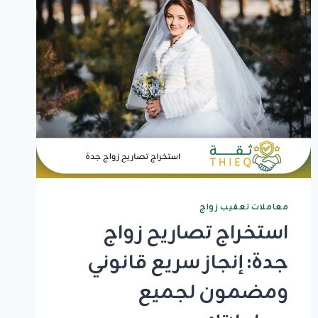
وجهدك
واحصل
على
تصريحك
نظاميا
معاملات تعقيب زواج
استخراج تصاريح زواج
جدة: إنجاز سريع قانوني
ومضمون لجميع