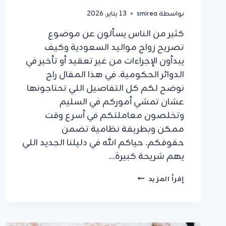
بواسطة
smirea
13 يناير، 2026
كثير من الناس يسألون عن موضوع
تصريح زواج مواليد السعودية وكيف
يبدأون الإجراءات من غير تعقيد أو تأخير في
الدوائر الحكومية. في هذا المقال راح
نوضح لكم كل التفاصيل اللي تحتاجونها
عشان تمشي أموركم في السليم
وتخلصون معاملتكم في أسرع وقت
ممكن وبطريقة نظامية تضمن
حقوقكم. حياكم الله في دليلنا الجديد اللي
يهم شريحة كبيرة…
تصريح
إقرأ المزيد
زواج
مواليد
السعودية
2026: