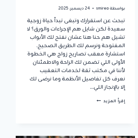
بواسطة
smirea
24 ديسمبر، 2025
تبحث عن استقرارك وتبغى تبدأ حياة زوجية
سعيدة لكن شايل هم الإجراءات والورق؟ لا
تشيل هم حنا هنا عشان نفتح لك الأبواب
المفتوحة ونرسم لك الطريق الصحيح.
استشارة معقب تصاريح زواج هي الخطوة
الأولى اللي تضمن لك الراحة والاطمئنان
لأننا في مكتب ثقة لخدمات التعقيب
نعرف كل تفاصيل الأنظمة وما نرضى لك
إلا بالإنجاز اللي…
استشارة
إقرأ المزيد
معقب
تصاريح
زواج:
وفر
وقتك