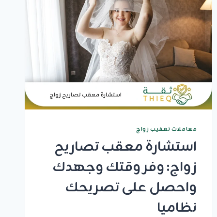
الدليل
الكامل
للإجراءات
والأوراق
المطلوبة
معاملات تعقيب زواج
استشارة معقب تصاريح
زواج: وفر وقتك وجهدك
واحصل على تصريحك
نظاميا