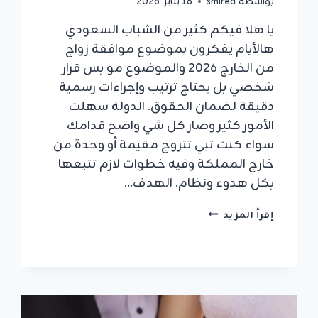
بواسطة
smirea
18 يناير، 2026
يا هلا فيكم كثير من الشباب السعودي
هالأيام يفكرون بموضوع موافقة زواج
من الخارج 2026 والموضوع مو بس قرار
شخصي بل يحتاج ترتيب وإجراءات رسمية
دقيقة لضمان الحقوق. الدولة سهلت
الأمور كثير وصار كل شي واضح قدامك
سواء كنت تبي تتزوج مقيمة أو وحدة من
خارج المملكة وفيه خطوات لازم تتبعها
بكل هدوء ونظام. الهدف…
نظام
إقرأ المزيد
موافقة
زواج
من
الخارج
2026:
الدليل
الكامل