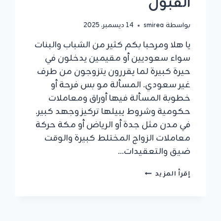
القبول
بواسطة
smirea
14 ديسمبر، 2025
يا هلا ومرحبا بكم كثير من الشباب والبنات
سواء سعوديين أو مقيمين يدخلون في
حيرة كبيرة لما يقررون يتزوجون من طرف
غير سعودي. المسألة مو بس فرحة أو
خطوبة المسألة فيها أوراق ومعاملات
حكومية وشروط يبيلها تركيز وجهد كبير.
في مدن مثل جدة أو الرياض أو مكة حركة
معاملات الزواج المختلط كبيرة والوقت
ضيق والتعقيدات…
معقب
إقرأ المزيد
تصريح
زواج
الاجانب
جدة: