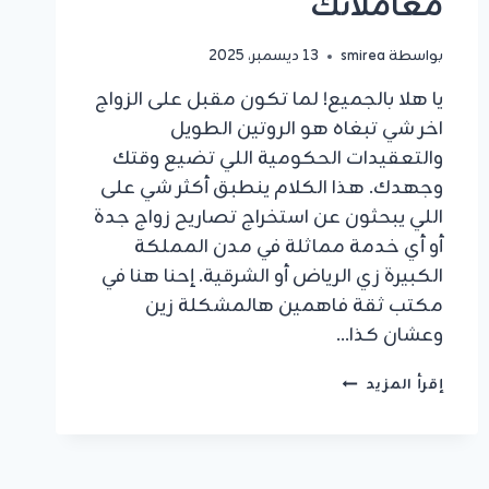
معاملاتك
بواسطة
smirea
13 ديسمبر، 2025
يا هلا بالجميع! لما تكون مقبل على الزواج
اخر شي تبغاه هو الروتين الطويل
والتعقيدات الحكومية اللي تضيع وقتك
وجهدك. هذا الكلام ينطبق أكثر شي على
اللي يبحثون عن استخراج تصاريح زواج جدة
أو أي خدمة مماثلة في مدن المملكة
الكبيرة زي الرياض أو الشرقية. إحنا هنا في
مكتب ثقة فاهمين هالمشكلة زين
وعشان كذا…
استخراج
إقرأ المزيد
تصاريح
زواج
جدة:
إنجاز