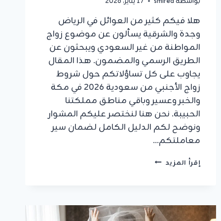
بواسطة
smirea
17 يناير، 2026
هلا فيكم كثير من العوائل في الرياض
وجدة والشرقية يسألون عن موضوع زواج
المواطنة من غير السعودي ويبحثون عن
الطريق الرسمي والمضمون. هذا المقال
يجاوب على كل تساؤلاتكم حول شروط
زواج الأجنبي من سعودية 2026 في مكة
والخبر وعسير وباقي مناطق مملكتنا
الحبيبة. نحن هنا لنختصر عليكم المشوار
ونوضح لكم الدليل الكامل لضمان سير
معاملتكم…
شروط
إقرأ المزيد
زواج
الأجنبي
من
سعودية
2026: