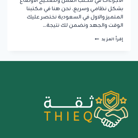
الاجراءات في مكتب العمل وتصحيح الاوضاع
بشكل نظامي وسريع. نحن هنا في مكتبنا
المتميز والاول في السعودية نختصر عليك
الوقت والجهد ونضمن لك نتيجة…
افضل
إقرأ المزيد
معقب
الغاء
بلاغ
هروب
في
الرياض
وانجاز
معاملات
مكتب
العمل