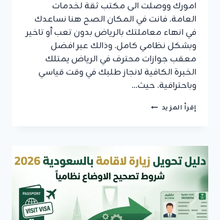
امورك ووصلت الى مكتب ثقة لخدمات
العامة. فانت في المكان الصح هنا نساعدك
في انهاء معاملتك بالرياض بدون تعب أو تاخير
وبشكل نظامي كامل. وذالك عبر افضل
معقب جوازات محترف في الرياض يمتلك
الخبرة الكافية لانجاز طلبك في وقت قياسي
وباحترافية. حيث…
معقب
إقرأ المزيد
جوازات
محترف
في
الرياض
انجاز
سريع
ومضمون
لكافة
المعاملات